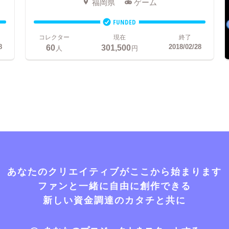
福岡県
ゲーム
FUNDED
コレクター
現在
終了
60
301,500
8
2018/02/28
人
円
あなたのクリエイティブがここから始まります
ファンと一緒に自由に創作できる
新しい資金調達のカタチと共に