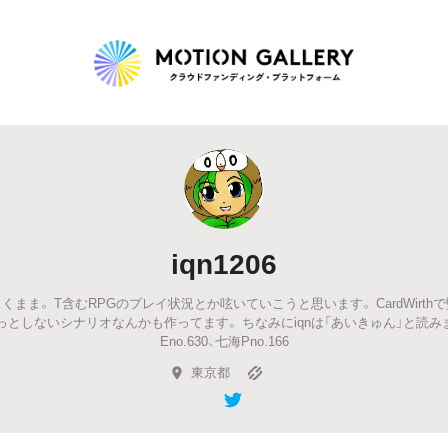
Highlight
人気のプロジェクト
新着プロジェクト
終了間近のプロジェ
iqn1206
Feature
まま。 T含むRPGのプレイ状況とか呟いていこうと思います。 CardWirt
タグから探す
キュレーターから探す
特集から探す
としないシナリオなんかも作ってます。 ちなみにiqnは「あいきゅん」と読みま
Eno.630、七海Pno.166
東京都
Legendary
最新達成プロジェクト
調達額が大きいプロジェクト