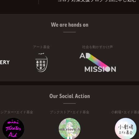
We are hands on
アート基金
社会を動かすかけ声
Our Social Action
ニシアター・エイド基金
ブックストア・エイド基金
小劇場・エイド基