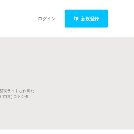
ログイン
新規登録
クト
hで堅実ライトな作風だ
最新進捗報告から探す
す(笑) コトシタ