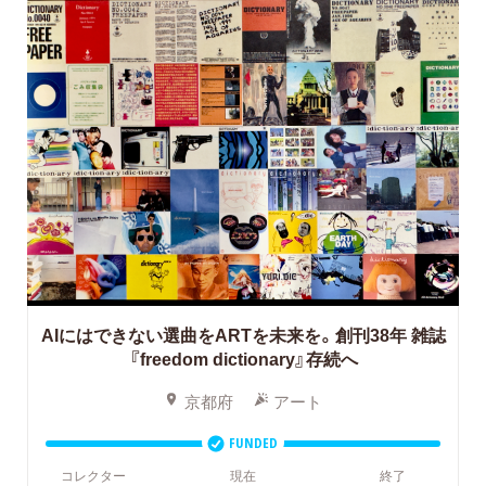
AIにはできない選曲をARTを未来を。創刊38年 雑誌
『freedom dictionary』存続へ
京都府
アート
FUNDED
コレクター
現在
終了