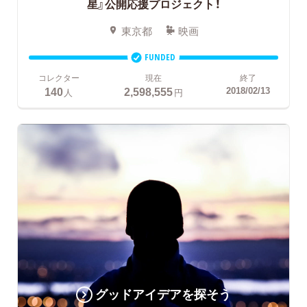
星』公開応援プロジェクト！
東京都
映画
FUNDED
コレクター
現在
終了
140
2,598,555
2018/02/13
人
円
グッドアイデアを探そう