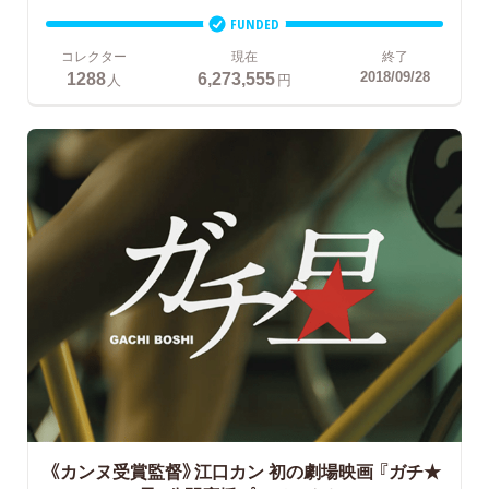
FUNDED
コレクター
現在
終了
1288
6,273,555
2018/09/28
人
円
《カンヌ受賞監督》江口カン 初の劇場映画
『ガチ★