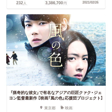
232
3,386,700
2021/02/26
人
円
「猟奇的な彼女」で有名なアジアの巨匠クァク・ジェ
ヨン監督最新作
【映画「風の色」応援団プロジェクト】
東京都
映画