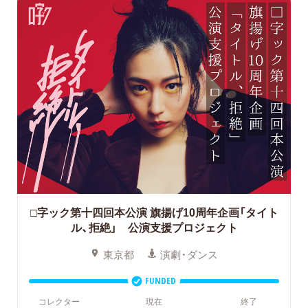
□字ック第十四回本公演
旗揚げ10周年企画「タイト
ル、拒絶」 公演支援プロジェクト
東京都
演劇・ダンス
FUNDED
コレクター
現在
終了