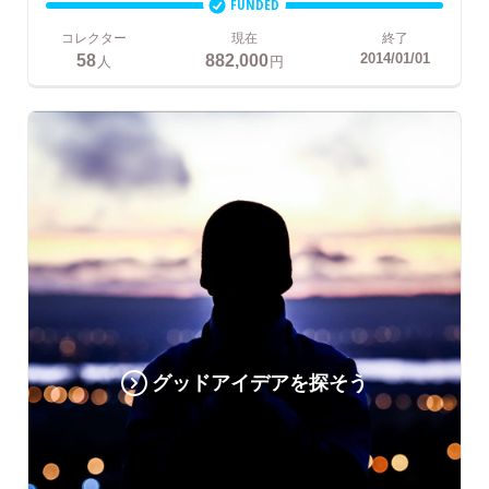
FUNDED
コレクター
現在
終了
58
882,000
2014/01/01
人
円
グッドアイデアを探そう