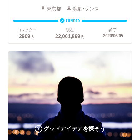
東京都
演劇・ダンス
FUNDED
コレクター
現在
終了
2909
22,001,899
2020/06/05
人
円
グッドアイデアを探そう