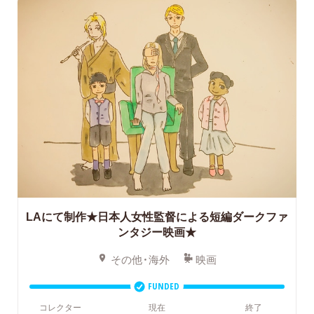
LAにて制作★日本人女性監督による短編ダークファ
ンタジー映画★
その他・海外
映画
FUNDED
コレクター
現在
終了