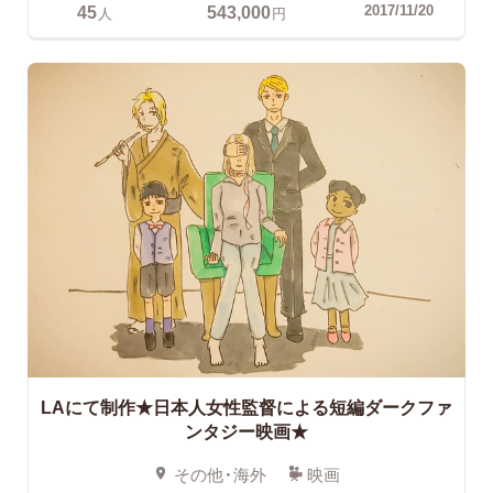
45
543,000
2017/11/20
人
円
LAにて制作★日本人女性監督による短編ダークファ
ンタジー映画★
その他・海外
映画