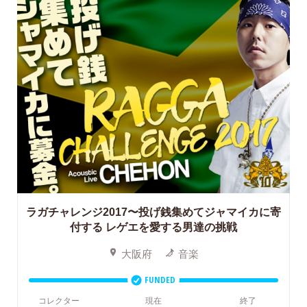
ラガチャレンジ2017〜投げ銭集めてジャマイカに寄
付する レゲエを愛する男達の挑戦
大阪府
音楽
FUNDED
コレクター
現在
終了