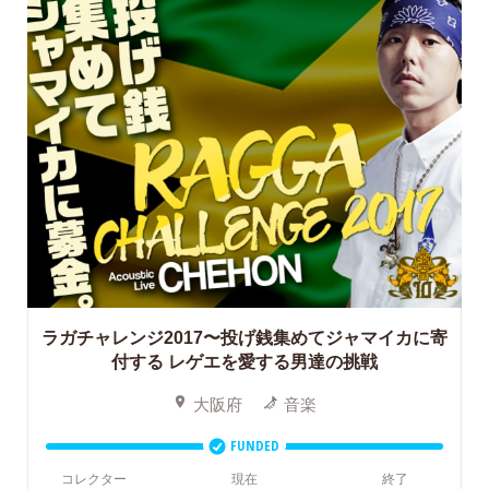
ラガチャレンジ2017〜投げ銭集めてジャマイカに寄
付する レゲエを愛する男達の挑戦
大阪府
音楽
FUNDED
コレクター
現在
終了