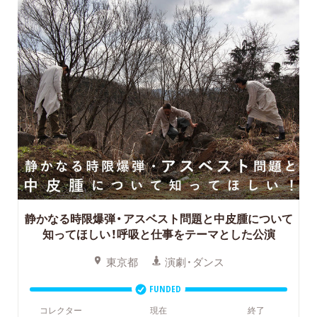
静かなる時限爆弾・アスベスト問題と中皮腫について
知ってほしい！
呼吸と仕事をテーマとした公演
東京都
演劇・ダンス
FUNDED
コレクター
現在
終了