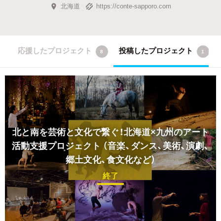
北海道
https://conte-sapporo.com
応援したプロジェクト
投稿したプロジェクト
8
1
北と南を芸術と文化で繋ぐ！北海道×九州のアート
活動支援プロジェクト
（音楽、ダンス、美術、演劇、
郷土文化、食文化など）
終了