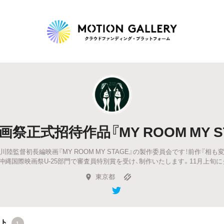
Highlight
人気のプロジェクト
新着プロジェクト
終了間近のプロジェ
祭正式招待作品『MY ROOM MY 
Feature
川陸監督初長編映画『MY ROOM MY STAGE』の製作委員会です！前作『相
タグから探す
キュレーターから探す
特集から探す
回沖縄国際映画祭U-25部門で審査員特別賞を受け、制作いたします。11月上旬に
東京都
Legendary
最新達成プロジェクト
調達額が大きいプロジェクト
クト
1