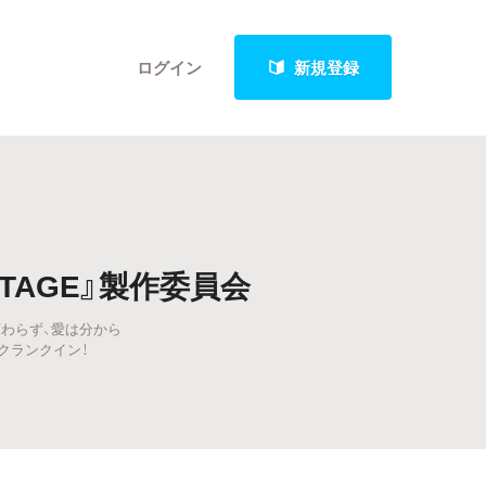
ログイン
新規登録
クト
STAGE』製作委員会
も変わらず、愛は分から
最新進捗報告から探す
クランクイン！