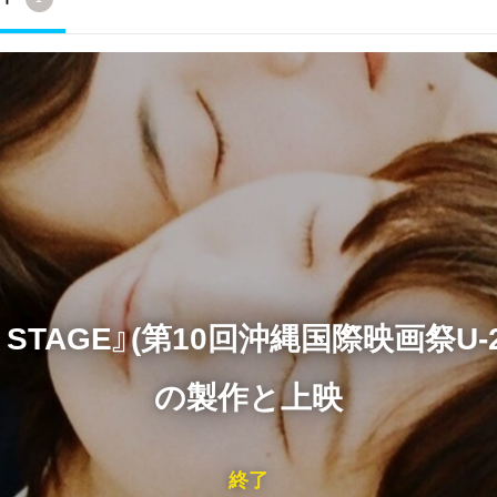
Y STAGE』(第10回沖縄国際映画祭
の製作と上映
終了