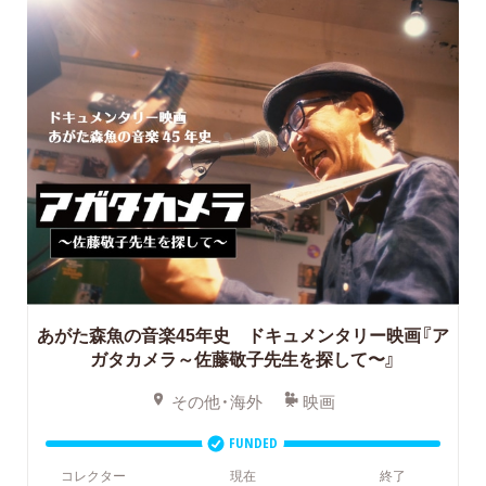
あがた森魚の音楽45年史 ドキュメンタリー映画『ア
ガタカメラ～佐藤敬子先生を探して〜』
その他・海外
映画
FUNDED
コレクター
現在
終了