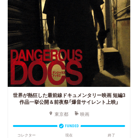
世界が熱狂した最前線ドキュメンタリー映画 短編3
作品一挙公開＆前夜祭「爆音サイレント上映」
東京都
映画
FUNDED
コレクター
現在
終了