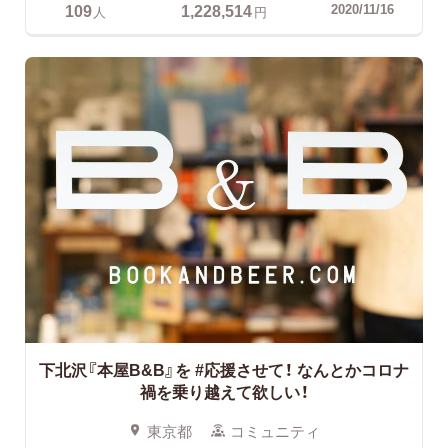
109
1,228,514
2020/11/16
人
円
下北沢『本屋B&B』を #応援させて！
なんとかコロナ
禍を乗り越えて欲しい！
東京都
コミュニティ