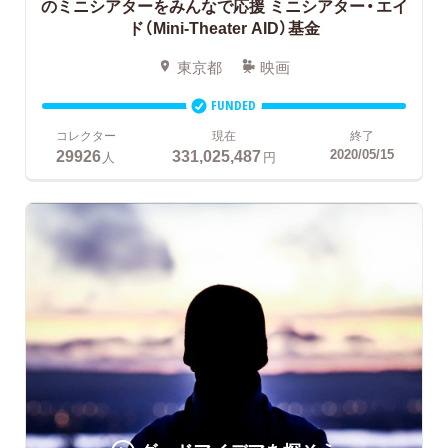
のミニシアターをみんなで応援
ミニシアター・エイ
ド（Mini-Theater AID）基金
東京都
映画
FUNDED
コレクター
現在
終了
29926
331,025,487
2020/05/15
人
円