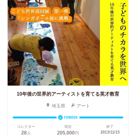
10年後の世界的アーティストを育てる英才教育
埼玉県
アート
FUNDED
コレクター
現在
終了
28
205,000
2013/11/15
人
円