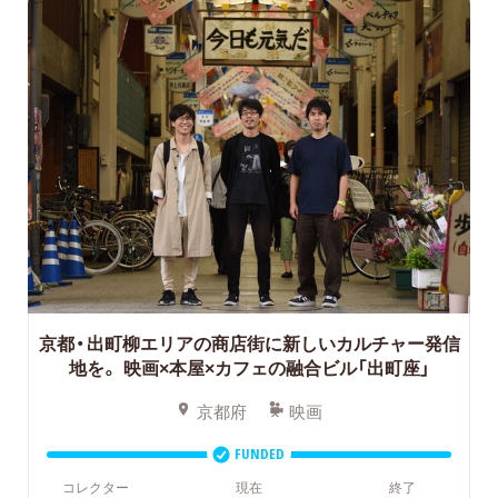
京都・出町柳エリアの商店街に新しいカルチャー発信
地を。
映画×本屋×カフェの融合ビル「出町座」
京都府
映画
FUNDED
コレクター
現在
終了