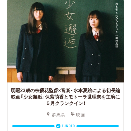
弱冠23歳の枝優花監督×音楽・水本夏絵による初長編
映画『少女邂逅』保紫萌香とモトーラ世理奈を主演に
５月クランクイン！
群馬県
映画
FUNDED