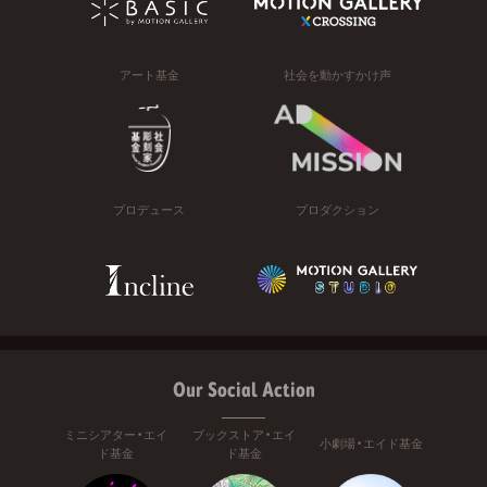
アート基金
社会を動かすかけ声
プロデュース
プロダクション
Our Social Action
ミニシアター・エイ
ブックストア・エイ
小劇場・エイド基金
ド基金
ド基金