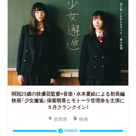
弱冠23歳の枝優花監督×音楽・水本夏絵による初長編
映画『少女邂逅』保紫萌香とモトーラ世理奈を主演に
５月クランクイン！
群馬県
映画
FUNDED