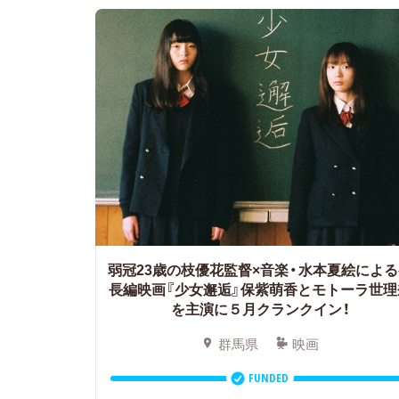
弱冠23歳の枝優花監督×音楽・水本夏絵によ
長編映画『少女邂逅』保紫萌香とモトーラ世理
を主演に５月クランクイン！
群馬県
映画
FUNDED