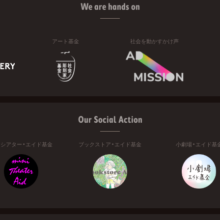
We are hands on
アート基金
社会を動かすかけ声
Our Social Action
ニシアター・エイド基金
ブックストア・エイド基金
小劇場・エイド基