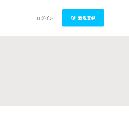
ログイン
新規登録
クト
最新進捗報告から探す