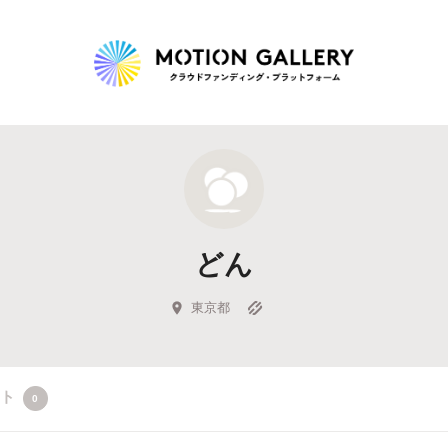
Highlight
人気のプロジェクト
新着プロジェクト
終了間近のプロジェ
どん
Feature
タグから探す
キュレーターから探す
特集から探す
東京都
Legendary
クト
0
最新達成プロジェクト
調達額が大きいプロジェクト