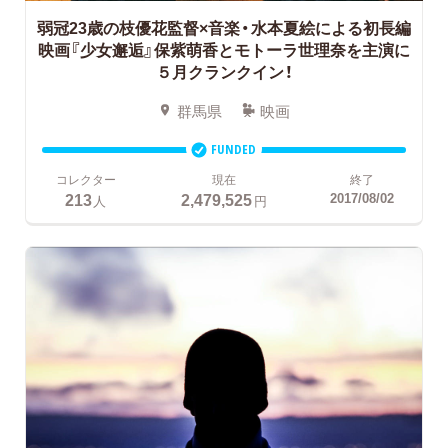
弱冠23歳の枝優花監督×音楽・水本夏絵による初長編
映画『少女邂逅』保紫萌香とモトーラ世理奈を主演に
５月クランクイン！
群馬県
映画
FUNDED
コレクター
現在
終了
213
2,479,525
2017/08/02
人
円