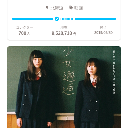
北海道
映画
FUNDED
コレクター
現在
終了
700
9,528,718
2019/09/30
人
円