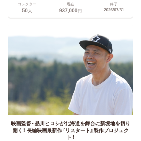
コレクター
現在
終了
50
937,000
2026/07/31
人
円
映画監督・品川ヒロシが北海道を舞台に新境地を切り
開く！
長編映画最新作『リスタート』製作プロジェク
ト！