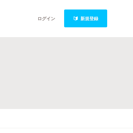
ログイン
新規登録
クト
最新進捗報告から探す