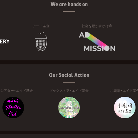
We are hands on
アート基金
社会を動かすかけ声
Our Social Action
ニシアター・エイド基金
ブックストア・エイド基金
小劇場・エイド基