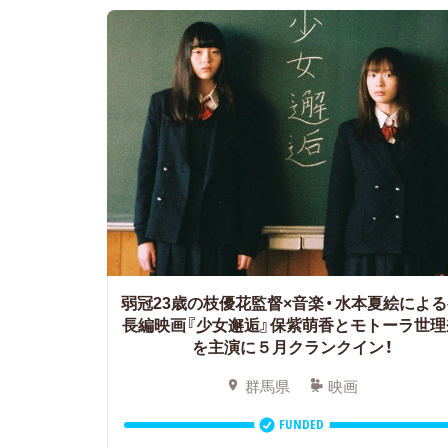
弱冠23歳の枝優花監督×音楽・水本夏絵によ
長編映画『少女邂逅』保紫萌香とモトーラ世理
を主演に５月クランクイン！
群馬県
映画
FUNDED