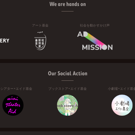
We are hands on
アート基金
社会を動かすかけ声
Our Social Action
ニシアター・エイド基金
ブックストア・エイド基金
小劇場・エイド基