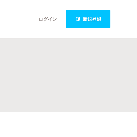
ログイン
新規登録
クト
最新進捗報告から探す