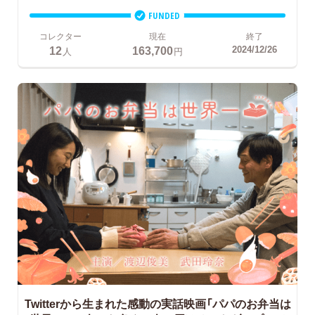
FUNDED
コレクター
現在
終了
12
163,700
2024/12/26
人
円
Twitterから生まれた感動の実話映画「パパのお弁当は