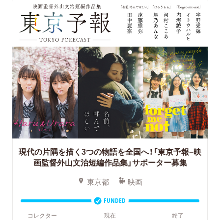
現代の片隅を描く3つの物語を全国へ！「東京予報−映
画監督外山文治短編作品集」サポーター募集
東京都
映画
FUNDED
コレクター
現在
終了