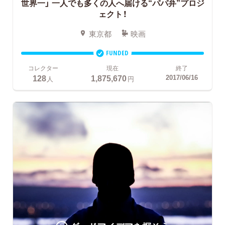
世界一」 一人でも多くの人へ届ける“パパ弁”プロジ
ェクト！
東京都
映画
FUNDED
コレクター
現在
終了
128
1,875,670
2017/06/16
人
円