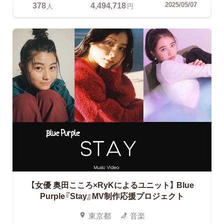
378
4,494,718
2025/05/07
人
円
【女優 奥田こころ×RyKによるユニット】
Blue
Purple『Stay』MV制作応援プロジェクト
東京都
音楽