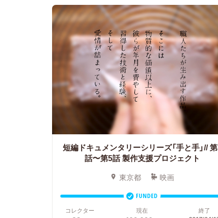
短編ドキュメンタリーシリーズ「手と手」// 第
話〜第5話 製作支援プロジェクト
東京都
映画
FUNDED
コレクター
現在
終了