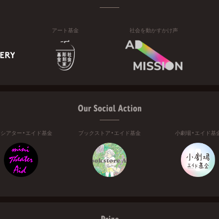
アート基金
社会を動かすかけ声
Our Social Action
ニシアター・エイド基金
ブックストア・エイド基金
小劇場・エイド基