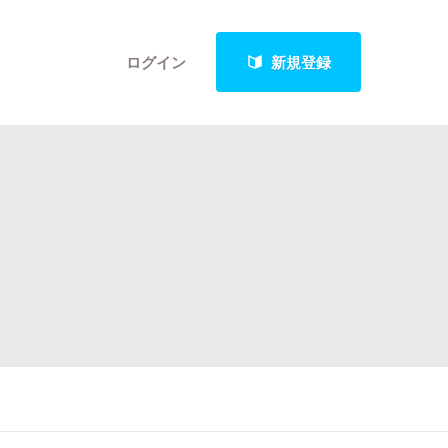
ログイン
新規登録
クト
最新進捗報告から探す