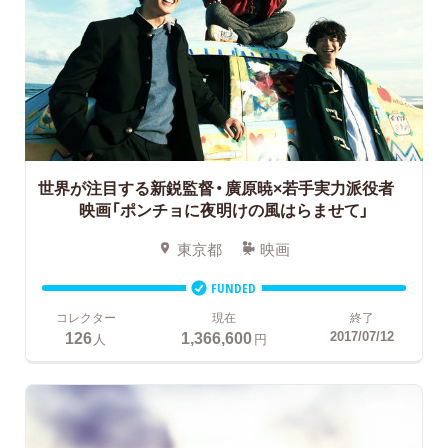
世界が注目する新鋭監督・廣原暁×若手実力派役者
映画「ポンチョに夜明けの風はらませて」
東京都
映画
FUNDED
コレクター
現在
終了
126
1,366,600
2017/07/12
人
円