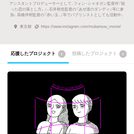
アシスタントプロデューサーとして、フォン・シャオガン監督作『狙
った恋の落とし方。』、石井裕也監督の『あぜ道のダンディ』等に参
加。高橋伴明監督の『赤い玉、』等でパブリシストとしても活動中。
東京都
https://www.instagram.com/mubansou_movie/
応援したプロジェクト
投稿したプロジェクト
2
2