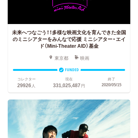
未来へつなごう！！多様な映画文化を育んできた全国
のミニシアターをみんなで応援
ミニシアター・エイ
ド（Mini-Theater AID）基金
東京都
映画
FUNDED
コレクター
現在
終了
29926
331,025,487
2020/05/15
人
円