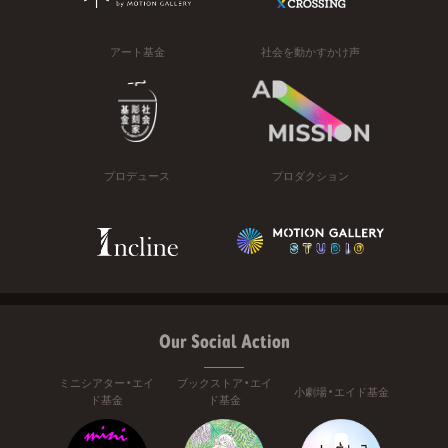
アート基金
社会を動かすかけ声
プロデュース
プロダクション
Our Social Action
ミニシアター・エイ
ブックストア・エイ
小劇場・エイド基金
ド基金
ド基金