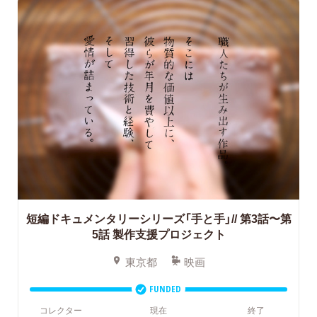
短編ドキュメンタリーシリーズ「手と手」// 第3話〜第
5話 製作支援プロジェクト
東京都
映画
FUNDED
コレクター
現在
終了