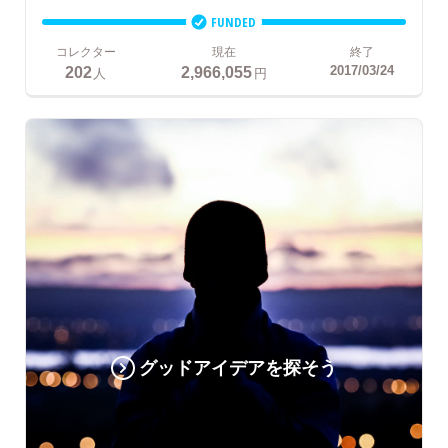
FUNDED
コレクター
現在
終了
202
2,966,055
2017/03/24
人
円
グッドアイデアを探そう