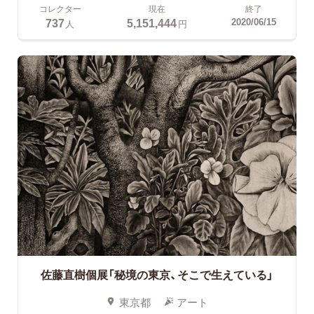
コレクター
現在
終了
737
5,151,444
2020/06/15
人
円
佐藤直樹個展「秘境の東京、そこで生えている」
東京都
アート