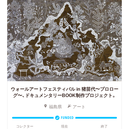
ウォールアートフェスティバル in 猪苗代〜プロロー
グ〜、ドキュメンタリーBOOK制作プロジェクト。
福島県
アート
FUNDED
コレクター
現在
終了