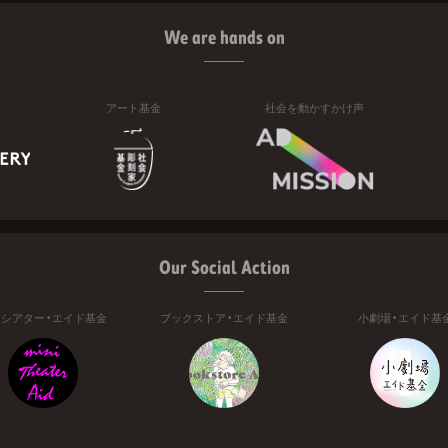
We are hands on
アート基金
社会を動かすかけ声
Our Social Action
ニシアター・エイド基金
ブックストア・エイド基金
小劇場・エイド基