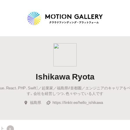
Highlight
人気のプロジェクト
新着プロジェクト
終了間近のプロジェ
Ishikawa Ryota
Feature
ue、React、PHP、Swift］／起業家／福島県⇄首都圏／エンジニアのキャリア
タグから探す
キュレーターから探す
特集から探す
す。会社を経営しつつ、色々やっている人です
福島県
https://linktr.ee/hello_ishikawa
Legendary
最新達成プロジェクト
調達額が大きいプロジェクト
クト
0