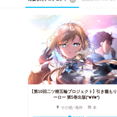
【第10回二ツ樹五輪プロジェクト】
引き籠もり
ーロー 第5巻出版(*■∀■*)
その他・海外
本