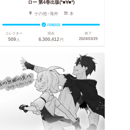
ロー 第4巻出版(*■∀■*)
その他・海外
本
FUNDED
コレクター
現在
終了
509
6,300,412
2024/03/29
人
円