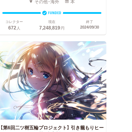
その他・海外
本
FUNDED
コレクター
現在
終了
672
7,248,819
2024/09/30
人
円
【第6回二ツ樹五輪プロジェクト】
引き籠もりヒー