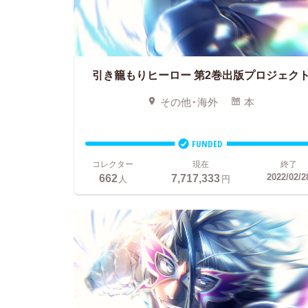
引き籠もりヒーロー
第2巻出版プロジェク
その他・海外
本
FUNDED
コレクター
現在
終了
662
7,717,333
2022/02/2
人
円