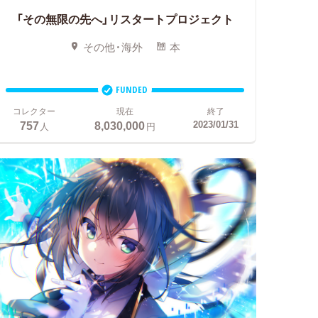
「その無限の先へ」リスタートプロジェクト
その他・海外
本
FUNDED
コレクター
現在
終了
757
8,030,000
2023/01/31
人
円