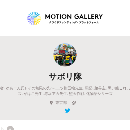
Highlight
人気のプロジェクト
新着プロジェクト
終了間近のプロジェ
サボリ隊
Feature
rd(作者：ゆあーん氏)、その無限の先へ、二ツ樹五輪先生、覇記、胎界主、黒い艦こ
タグから探す
キュレーターから探す
特集から探す
ズ、がはこ先生、赤坂アカ先生、堕天作戦、化物語シリーズ
東京都
Legendary
最新達成プロジェクト
調達額が大きいプロジェクト
クト
0