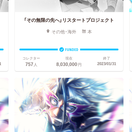
「その無限の先へ」リスタートプロジェクト
その他・海外
本
FUNDED
コレクター
現在
終了
757
8,030,000
1
2023/01/31
人
円