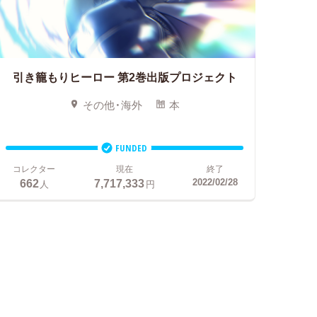
引き籠もりヒーロー
第2巻出版プロジェクト
その他・海外
本
FUNDED
コレクター
現在
終了
662
7,717,333
2022/02/28
人
円