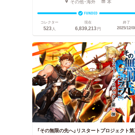
その他・海外
本
FUNDED
コレクター
現在
終了
523
6,839,213
2025/12/0
人
円
「その無限の先へ」リスタートプロジェクト第