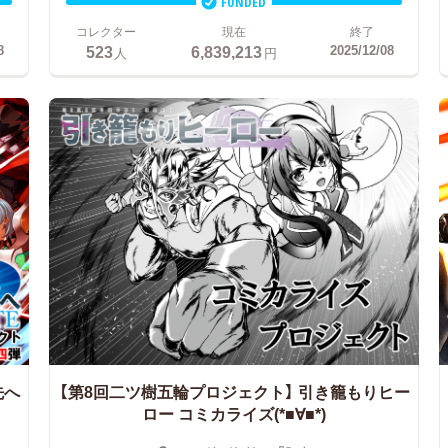
FUNDED
コレクター
現在
終了
523
6,839,213
8
2025/12/08
人
円
先へ
【第8回二ツ樹五輪プロジェクト】
引き籠もりヒー
ロー コミカライズ(*■∀■*)