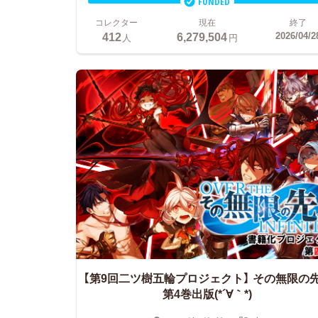
FUNDED
コレクター
現在
終了
412
6,279,504
2026/04/2
人
円
【第9回二ツ樹五輪プロジェクト】
その無限の
第4巻出版(*´∀｀*)