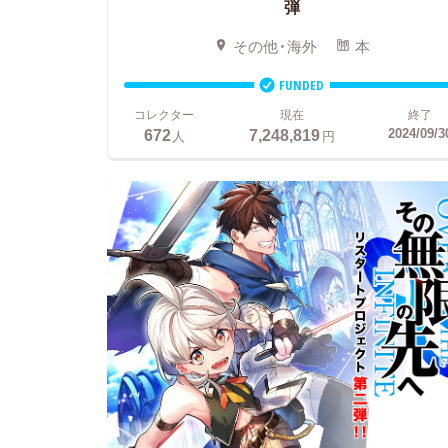
弾
その他・海外
本
FUNDED
コレクター
現在
終了
672
7,248,819
2024/09/3
人
円