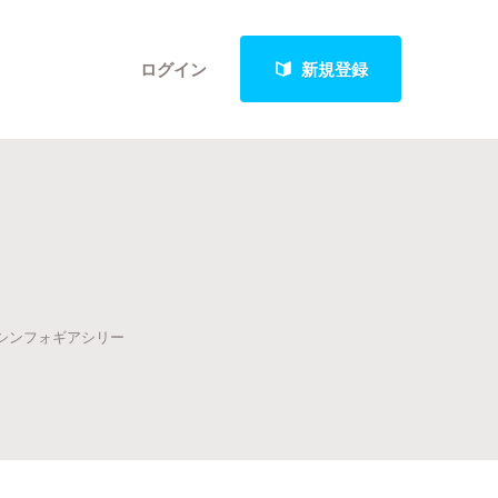
ログイン
新規登録
クト
れ、シンフォギアシリー
最新進捗報告から探す