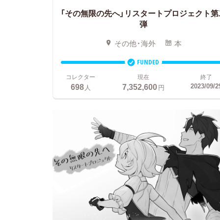
「その無限の先へ」リスタートプロジェクト第
弾
その他・海外
本
FUNDED
コレクター
現在
終了
698
7,352,600
2023/09/2
人
円