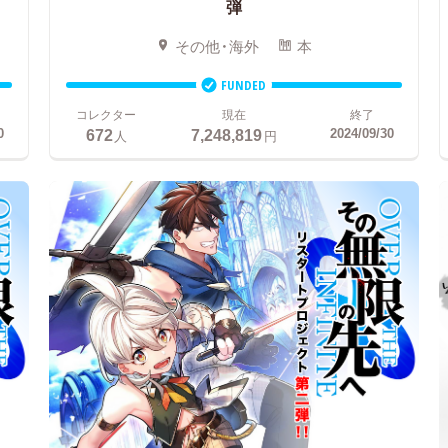
弾
その他・海外
本
FUNDED
コレクター
現在
終了
672
7,248,819
0
2024/09/30
人
円