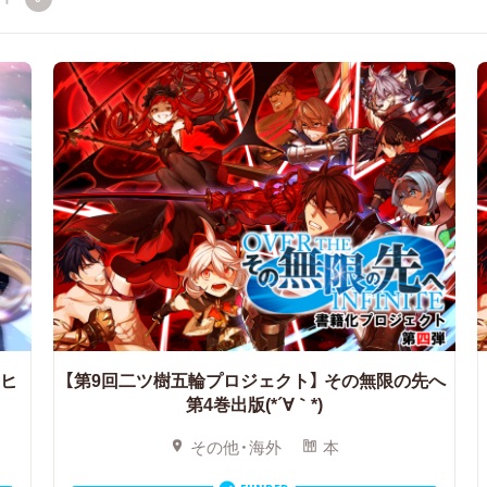
ヒ
【第9回二ツ樹五輪プロジェクト】
その無限の先へ
第4巻出版(*´∀｀*)
その他・海外
本