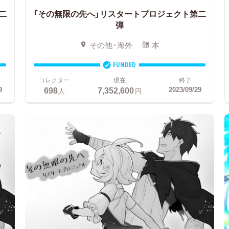
二
「その無限の先へ」リスタートプロジェクト第二
弾
その他・海外
本
FUNDED
コレクター
現在
終了
698
7,352,600
9
2023/09/29
人
円