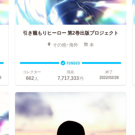
ト
引き籠もりヒーロー
第2巻出版プロジェクト
その他・海外
本
FUNDED
コレクター
現在
終了
662
7,717,333
8
2022/02/28
人
円