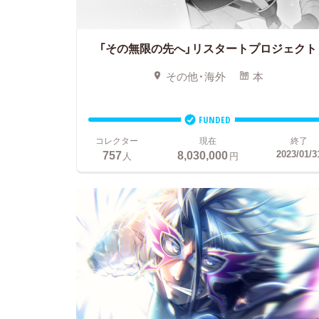
「その無限の先へ」リスタートプロジェクト
その他・海外
本
FUNDED
コレクター
現在
終了
757
8,030,000
2023/01/3
人
円