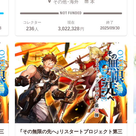
その他・海外
本
NOT FUNDED
コレクター
現在
終了
236
3,022,328
8
2025/09/30
人
円
三
「その無限の先へ」リスタートプロジェクト第三