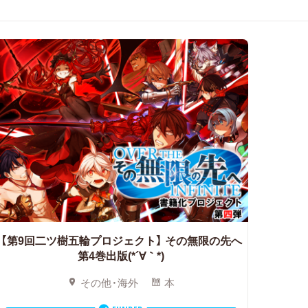
【第9回二ツ樹五輪プロジェクト】
その無限の先へ
第4巻出版(*´∀｀*)
その他・海外
本