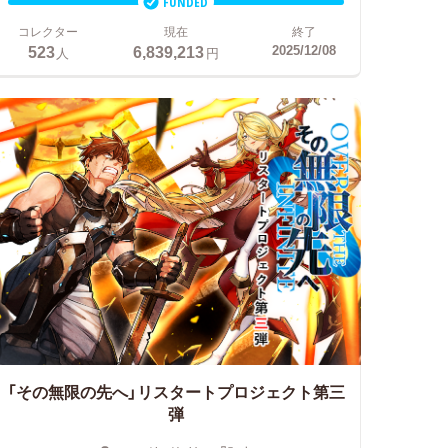
FUNDED
コレクター
現在
終了
523
6,839,213
2025/12/08
人
円
「その無限の先へ」リスタートプロジェクト第三
弾