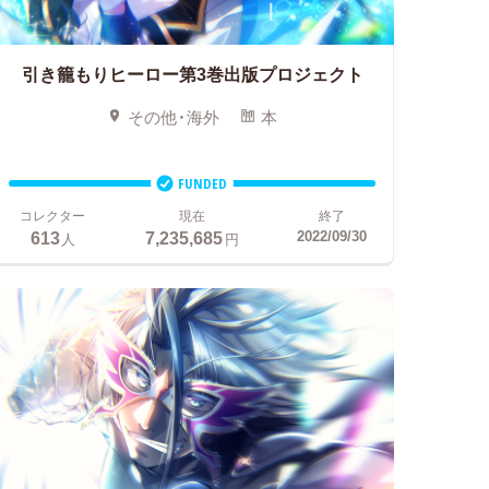
引き籠もりヒーロー第3巻出版プロジェクト
その他・海外
本
FUNDED
コレクター
現在
終了
613
7,235,685
2022/09/30
人
円