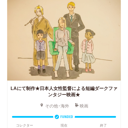
LAにて制作★日本人女性監督による短編ダークファ
ンタジー映画★
その他・海外
映画
FUNDED
コレクター
現在
終了