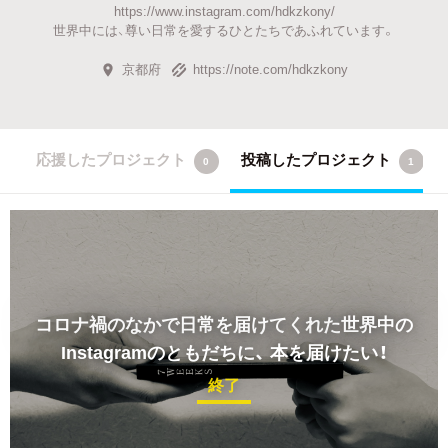
https://www.instagram.com/hdkzkony/
世界中には、尊い日常を愛するひとたちであふれています。
京都府
https://note.com/hdkzkony
応援したプロジェクト
投稿したプロジェクト
0
1
コロナ禍のなかで日常を届けてくれた世界中の
Instagramのともだちに、
本を届けたい！
終了