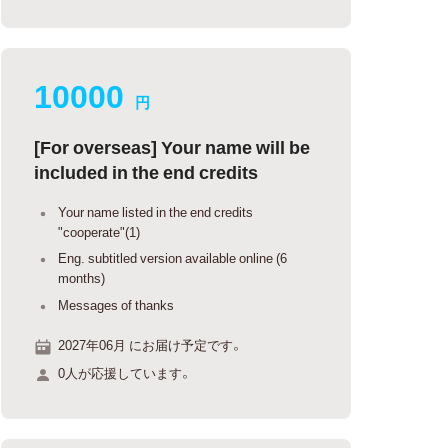
10000
円
[For overseas] Your name will be
included in the end credits
Your name listed in the end credits
"cooperate"(1)
Eng. subtitled version available online (6
months)
Messages of thanks
2027年06月 にお届け予定です。
0人が応援しています。