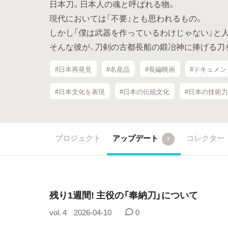
日本刀。日本人の魂と呼ばれる物。
現代においては「不要」とも思われるもの。
しかし「僕は武器を作っているわけじゃない」と人
そんな彼が、刀剣の古都長船の鍛冶神に捧げる刀
#日本再発見
#名産品
#長編映画
#ドキュメン
#日本文化を表現
#日本の伝統文化
#日本の技術力
プロジェクト
アップデート
コレクター
7
残り1週間! 主役の「奉納刀」について
vol. 4
2026-04-10
0