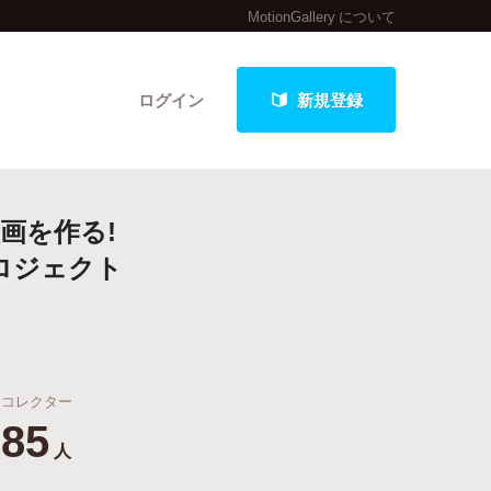
MotionGallery について
ログイン
新規登録
画を作る!
クト
ロジェクト
最新進捗報告から探す
コレクター
85
人