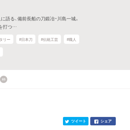
に語る、備前長船の刀鍛冶・川島一城。
を打つ…
タリー
#日本刀
#伝統工芸
#職人
85
ツイート
シェア