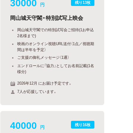
30000
残り13枚
円
岡山城天守閣・特別試写上映会
岡山城天守閣での特別試写会ご招待(1お申込
2名様まで)
映画のオンライン視聴URL送付（1点／視聴期
間は半年を予定）
ご支援の御礼メッセージ（1通）
エンドロールに「協力」としてお名前記載(1名
様分)
2026年12月 にお届け予定です。
7人が応援しています。
40000
残り16枚
円