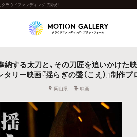
をクラウドファンディングで実現！
Highlight
奉納する太刀と、その刀匠を追いかけた映
人気のプロジェクト
新着プロジェクト
終了間近のプロジェ
ンタリー映画『揺らぎの聲（こえ）』制作プ
Feature
岡山県
映画
タグから探す
キュレーターから探す
特集から探す
Legendary
最新達成プロジェクト
調達額が大きいプロジェクト