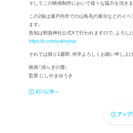
そしてこの映画制作において様々な協力を頂きま
この2振は瀬戸内市での山鳥毛の展示などのイベ
ます。
告知は靭負神社公式Xで行われますので、よろし
https://x.com/yukiejinja
それでは残り1週間、何卒よろしくお願い申し上げ
映画『揺らぎの聲』
監督 にしやまゆうき
前の記事へ
アップ