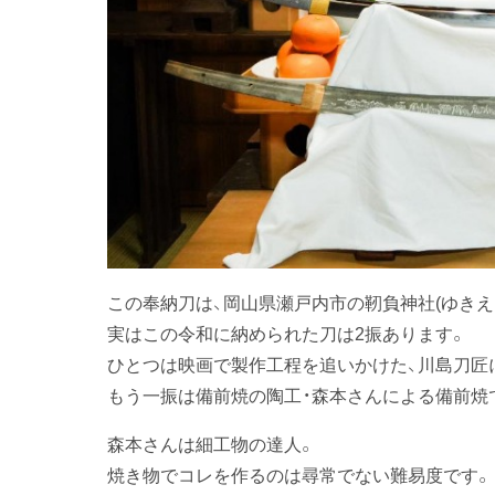
この奉納刀は、岡山県瀬戸内市の靭負神社(ゆきえ
実はこの令和に納められた刀は2振あります。
ひとつは映画で製作工程を追いかけた、川島刀匠に
もう一振は備前焼の陶工・森本さんによる備前焼
森本さんは細工物の達人。
焼き物でコレを作るのは尋常でない難易度です。