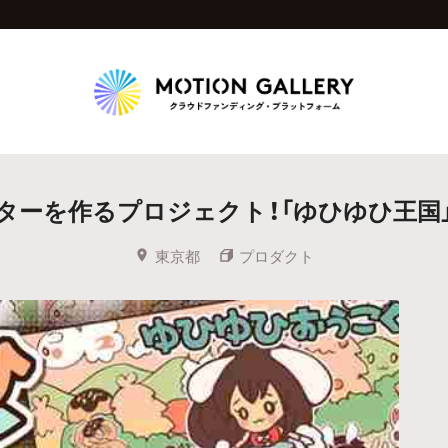
Highlight
ターを作るプロジェクト！「ゆひゆひ王国
人気のプロジェクト
新着プロジェクト
終了間近のプロジェ
東京都
プロダクト
Feature
タグから探す
キュレーターから探す
特集から探す
Legendary
最新達成プロジェクト
調達額が大きいプロジェクト