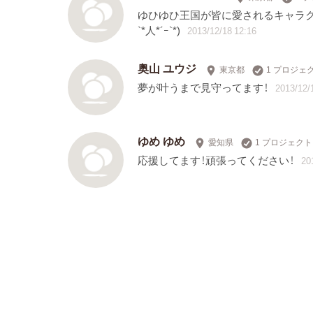
ゆひゆひ王国が皆に愛されるキャラクタ
`*人*´ｰ`*)
2013/12/18 12:16
奥山 ユウジ
東京都
1 プロジェ
夢が叶うまで見守ってます！
2013/12/
ゆめ ゆめ
愛知県
1 プロジェク
応援してます！頑張ってください！
20