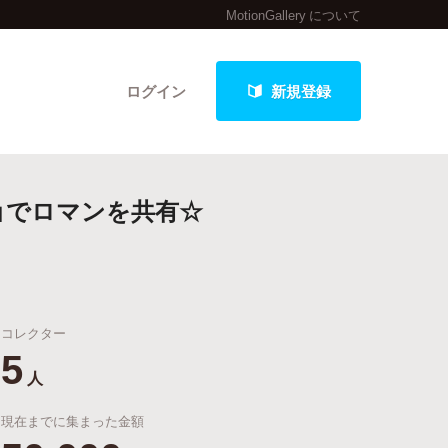
MotionGallery について
ログイン
新規登録
」でロマンを共有☆
クト
コレクター
最新進捗報告から探す
5
人
現在までに集まった金額