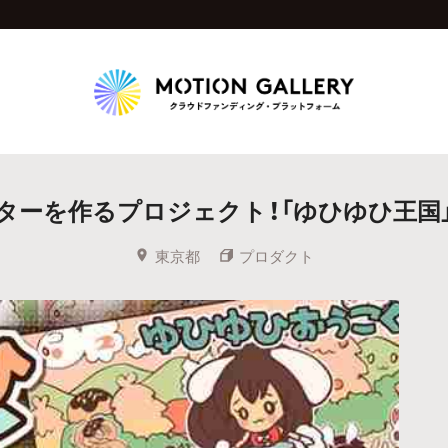
Highlight
ターを作るプロジェクト！「ゆひゆひ王国
人気のプロジェクト
新着プロジェクト
終了間近のプロジェ
東京都
プロダクト
Feature
タグから探す
キュレーターから探す
特集から探す
Legendary
最新達成プロジェクト
調達額が大きいプロジェクト