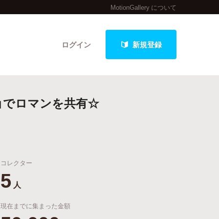
MotionGallery について
ログイン
新規登録
」でロマンを共有☆
クト
コレクター
最新進捗報告から探す
5
人
現在までに集まった金額