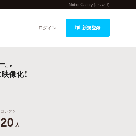
MotionGallery について
ログイン
新規登録
ー』。
クト
映像化！
最新進捗報告から探す
コレクター
20
人