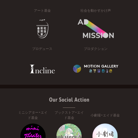
アート基金
社会を動かすかけ声
プロデュース
プロダクション
Our Social Action
ミニシアター・エイ
ブックストア・エイ
小劇場・エイド基金
ド基金
ド基金