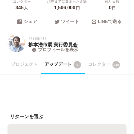
コレクター
現在までに集まった金額
残り日数
345
1,506,000
0
人
円
日
シェア
ツイート
LINEで送る
PRESENTER
柳本浩市展 実行委員会
プロフィールを表示
プロジェクト
アップデート
コレクター
0
345
リターンを選ぶ