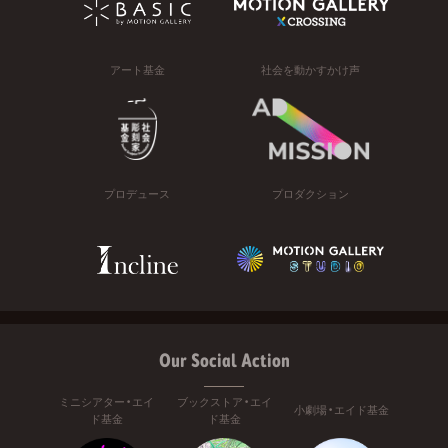
アート基金
社会を動かすかけ声
プロデュース
プロダクション
Our Social Action
ミニシアター・エイ
ブックストア・エイ
小劇場・エイド基金
ド基金
ド基金