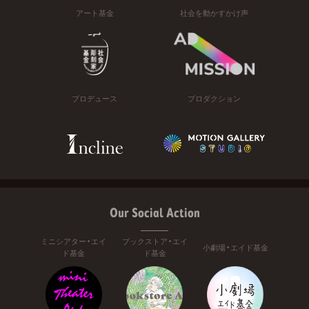
アート基金
社会を動かすかけ声
プロデュース
プロダクション
Our Social Action
ミニシアター・エイ
ブックストア・エイ
小劇場・エイド基金
ド基金
ド基金