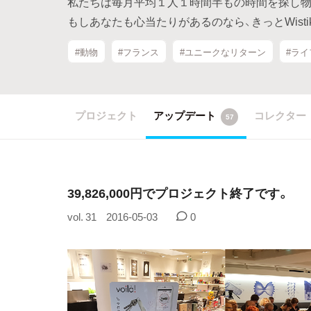
私たちは毎月平均１人１時間半もの時間を探し物
もしあなたも心当たりがあるのなら、きっとWist
#動物
#フランス
#ユニークなリターン
#ラ
プロジェクト
アップデート
コレクター
57
39,826,000円でプロジェクト終了です。
vol. 31
2016-05-03
0