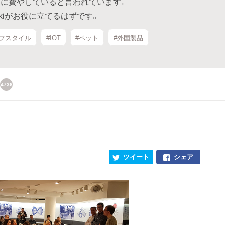
に費やしていると言われています。
ikiがお役に立てるはずです。
イフスタイル
#IOT
#ペット
#外国製品
4736
ツイート
シェア