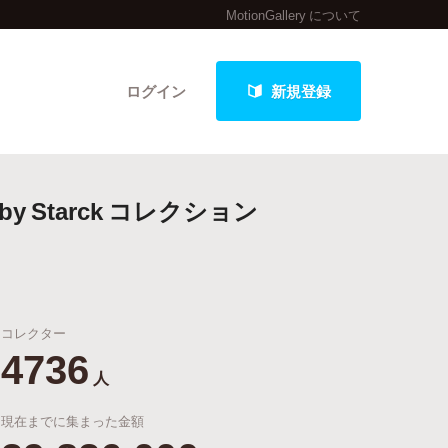
MotionGallery について
ログイン
新規登録
 Starck コレクション
クト
コレクター
最新進捗報告から探す
4736
人
現在までに集まった金額