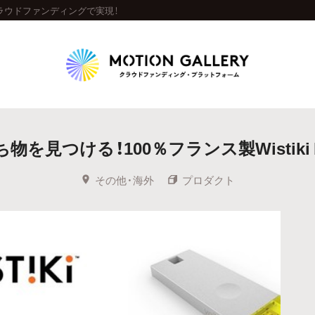
クラウドファンディングで実現！
Highlight
見つける！100％フランス製Wistiki by
人気のプロジェクト
新着プロジェクト
終了間近のプロジェ
その他・海外
プロダクト
Feature
タグから探す
キュレーターから探す
特集から探す
Legendary
最新達成プロジェクト
調達額が大きいプロジェクト