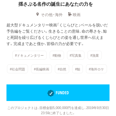
揺さぶる名作の誕生にあなたの力を
その他・海外
映画
超大型ドキュメンタリー映画「くじらびと」ベールを脱いだ
予告編をご覧ください。生きることの意味、命の尊さを、鯨
と死闘を繰り広げるくじらびとの姿を通し世界へ伝えま
す。完成まであと僅か、皆様の力が必要です。
#ドキュメンタリー
#動物
#写真集
#漁業
#社会問題
#長編映画
#自然
#鯨
#海外ロケ
FUNDED
このプロジェクトは、目標金額5,000,000円を達成し、2019年9月30日
23:59に終了しました。