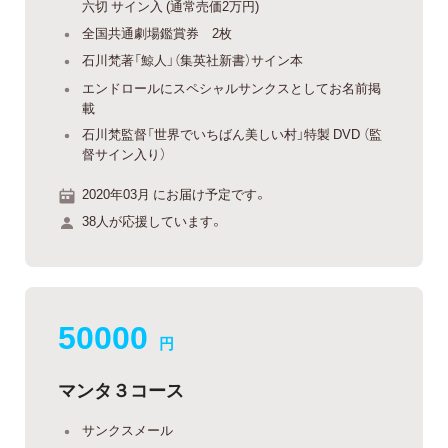
六切 サイン入 (通常売価2万円)
全国共通劇場鑑賞券 2枚
石川梵著「鯨人」（集英社新書）サイン本
エンドロールにスペシャルサンクスとしてお名前掲
載
石川梵監督「世界でいちばん美しい村」特製 DVD （監
督サイン入り）
2020年03月 にお届け予定です。
38人が応援しています。
50000
円
マンタ３コース
サンクスメール