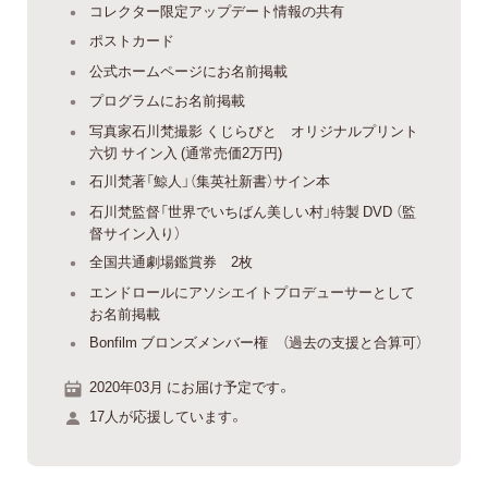
コレクター限定アップデート情報の共有
ポストカード
公式ホームページにお名前掲載
プログラムにお名前掲載
写真家石川梵撮影 くじらびと オリジナルプリント
六切 サイン入 (通常売価2万円)
石川梵著「鯨人」（集英社新書）サイン本
石川梵監督「世界でいちばん美しい村」特製 DVD （監
督サイン入り）
全国共通劇場鑑賞券 2枚
エンドロールにアソシエイトプロデューサーとして
お名前掲載
Bonfilm ブロンズメンバー権 （過去の支援と合算可）
2020年03月 にお届け予定です。
17人が応援しています。