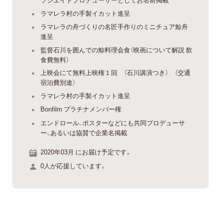
ラマレラ村の手製イカット進呈
ラマレラの舟づくりの名匠手作りのミニチュア鯨舟
進呈
監督石川を囲んでの鯨料理会食（映画について解説 飲
食費無料）
上映会にて無料上映権１回 （石川講演つき） （交通
宿泊費別途）
ラマレラ村の手製イカット進呈
Bonfilm プラチナメンバー権
エンドロール、ポスターなどにも共同プロデューサ
ー、あるいは協賛で企業名掲載
2020年03月 にお届け予定です。
0人が応援しています。