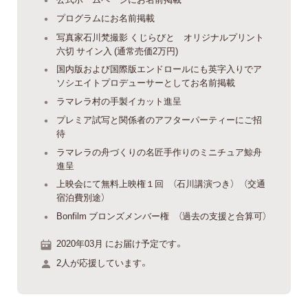
プログラムにお名前掲載
写真家石川梵撮影 くじらびと オリジナルプリント
六切 サイン入 (通常売価2万円)
国内版および国際版エンドロールにも英字入りでア
ソシエイトプロデューサーとしてお名前掲載
ラマレラ村の手製イカット進呈
プレミア試写と関係者のアフターパーティーにご招
待
ラマレラの舟づくりの名匠手作りのミニチュア鯨舟
進呈
上映会にて無料上映権１回 （石川講演つき） （交通
宿泊費別途）
Bonfilm ブロンズメンバー権 （過去の支援と合算可）
2020年03月 にお届け予定です。
2人が応援しています。