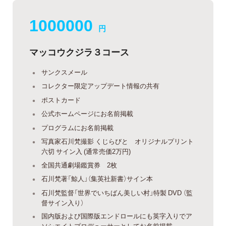
1000000
円
マッコウクジラ３コース
サンクスメール
コレクター限定アップデート情報の共有
ポストカード
公式ホームページにお名前掲載
プログラムにお名前掲載
写真家石川梵撮影 くじらびと オリジナルプリント
六切 サイン入 (通常売価2万円)
全国共通劇場鑑賞券 2枚
石川梵著「鯨人」（集英社新書）サイン本
石川梵監督「世界でいちばん美しい村」特製 DVD （監
督サイン入り）
国内版および国際版エンドロールにも英字入りでア
ソシエイトプロデューサーとしてお名前掲載