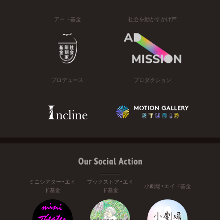
アート基金
社会を動かすかけ声
プロデュース
プロダクション
Our Social Action
ミニシアター・エイ
ブックストア・エイ
小劇場・エイド基金
ド基金
ド基金