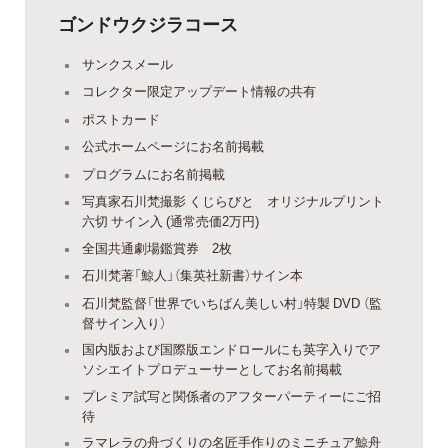
ゴンドウクジラコース
サンクスメール
コレクター限定アップデート情報の共有
ポストカード
公式ホームページにお名前掲載
プログラムにお名前掲載
写真家石川梵撮影 くじらびと オリジナルプリント
六切 サイン入 (通常売価2万円)
全国共通劇場鑑賞券 2枚
石川梵著「鯨人」（集英社新書）サイン本
石川梵監督「世界でいちばん美しい村」特製 DVD （監
督サイン入り）
国内版および国際版エンドロールにも英字入りでア
ソシエイトプロデューサーとしてお名前掲載
プレミア試写と関係者のアフターパーティーにご招
待
ラマレラの舟づくりの名匠手作りのミニチュア鯨舟