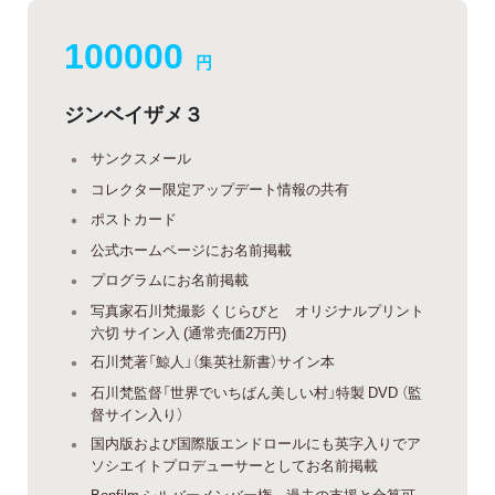
100000
円
ジンベイザメ３
サンクスメール
コレクター限定アップデート情報の共有
ポストカード
公式ホームページにお名前掲載
プログラムにお名前掲載
写真家石川梵撮影 くじらびと オリジナルプリント
六切 サイン入 (通常売価2万円)
石川梵著「鯨人」（集英社新書）サイン本
石川梵監督「世界でいちばん美しい村」特製 DVD （監
督サイン入り）
国内版および国際版エンドロールにも英字入りでア
ソシエイトプロデューサーとしてお名前掲載
Bonfilm シルバーメンバー権 過去の支援と合算可