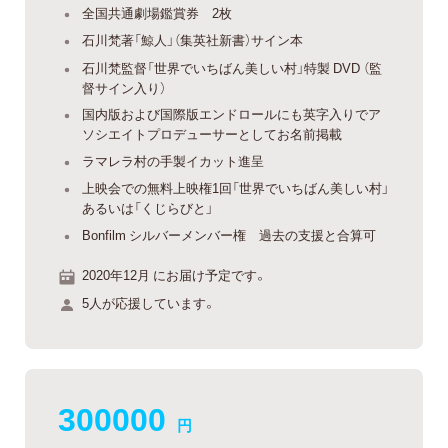
全国共通劇場鑑賞券 2枚
石川梵著「鯨人」（集英社新書）サイン本
石川梵監督「世界でいちばん美しい村」特製 DVD （監
督サイン入り）
国内版および国際版エンドロールにも英字入りでア
ソシエイトプロデューサーとしてお名前掲載
ラマレラ村の手製イカット進呈
上映会での無料上映権1回「世界でいちばん美しい村」
あるいは「くじらびと」
Bonfilm シルバーメンバー権 過去の支援と合算可
2020年12月 にお届け予定です。
5人が応援しています。
300000
円