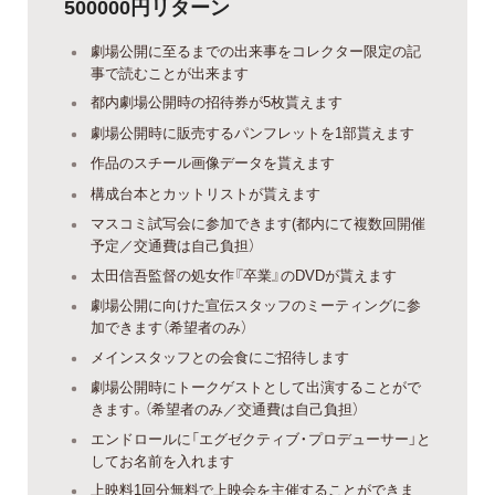
500000円リターン
劇場公開に至るまでの出来事をコレクター限定の記
事で読むことが出来ます
都内劇場公開時の招待券が5枚貰えます
劇場公開時に販売するパンフレットを1部貰えます
作品のスチール画像データを貰えます
構成台本とカットリストが貰えます
マスコミ試写会に参加できます(都内にて複数回開催
予定／交通費は自己負担）
太田信吾監督の処女作『卒業』のDVDが貰えます
劇場公開に向けた宣伝スタッフのミーティングに参
加できます（希望者のみ）
メインスタッフとの会食にご招待します
劇場公開時にトークゲストとして出演することがで
きます。（希望者のみ／交通費は自己負担）
エンドロールに「エグゼクティブ・プロデューサー」と
してお名前を入れます
上映料1回分無料で上映会を主催することができま