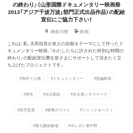
の終わり』（山形国際ドキュメンタリー映画祭
2013「アジア千波万波」部門正式出品作品）の配給
宣伝にご協力下さい！
神奈川県
映画
これは、私、太田信吾が友人の自殺をテーマにして作ったド
キュメンタリー映画、『わたしたちに許された特別な時間の
終わり』の配給宣伝費を皆さまにサポートして頂きたく立
ち上げたプロジェクトです。
#海外で上映
#ドキュメンタリー
#長編映画
#喪失
#自主配給
#名古屋シネマテーク
#若手監督
#衝撃のラスト
#ジャック＆ベティ
#第七藝術劇場
#ポレポレ東中野