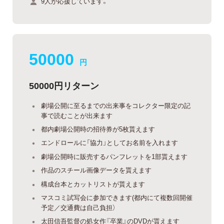
9人が応援しています。
50000
円
50000円リターン
劇場公開に至るまでの出来事をコレクター限定の記
事で読むことが出来ます
都内劇場公開時の招待券が5枚貰えます
エンドロールに「協力」としてお名前を入れます
劇場公開時に販売するパンフレットを1部貰えます
作品のスチール画像データを貰えます
構成台本とカットリストが貰えます
マスコミ試写会に参加できます(都内にて複数回開催
予定／交通費は自己負担）
太田信吾監督の処女作『卒業』のDVDが貰えます