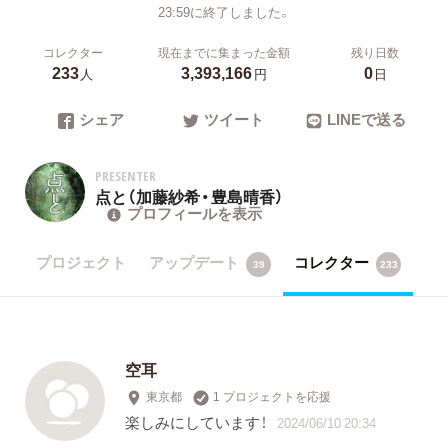
23:59に終了しました。
コレクター
現在までに集まった金額
残り日数
233
3,393,166
0
人
円
日
シェア
ツイート
LINEで送る
PRESENTER
点と（加藤紗希・豊島晴香）
プロフィールを表示
プロジェクト
アップデート
コレクター
39
233
空耳
東京都
1 プロジェクトを応援
楽しみにしています！
2024/06/10 20:34