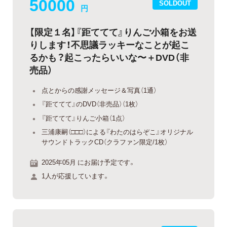
50000
SOLDOUT
円
【限定１名】『距ててて』りんご小箱をお送
りします！不思議ラッキーなことが起こ
るかも？起こったらいいな〜＋DVD（非
売品）
点とからの感謝メッセージ＆写真（1通）
『距ててて』のDVD（非売品）（1枚）
『距ててて』りんご小箱（1点）
三浦康嗣（□□□）による『わたのはらぞこ』オリジナル
サウンドトラックCD（クラファン限定/1枚）
2025年05月 にお届け予定です。
1人が応援しています。