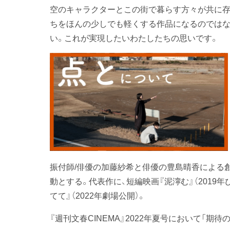
空のキャラクターとこの街で暮らす方々が共に存
ちをほんの少しでも軽くする作品になるのではな
い。これが実現したいわたしたちの思いです。
振付師/俳優の加藤紗希と俳優の豊島晴香による
動とする。代表作に、短編映画『泥濘む』（2019年
てて』（2022年劇場公開）。
『週刊文春CINEMA』2022年夏号において「期