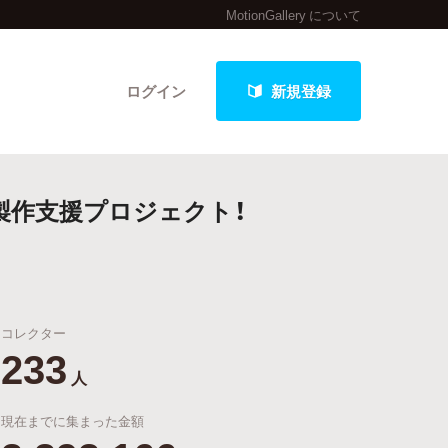
MotionGallery について
ログイン
新規登録
製作支援プロジェクト！
クト
コレクター
最新進捗報告から探す
233
人
現在までに集まった金額