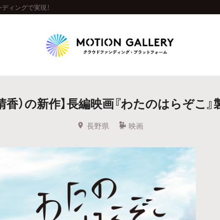
ンディングで実現！
Highlight
島晴香）の新作】長編映画『わたのはらぞこ』
人気のプロジェクト
新着プロジェクト
終了間近のプロジェ
長野県
映画
Feature
タグから探す
キュレーターから探す
特集から探す
Legendary
最新達成プロジェクト
調達額が大きいプロジェクト