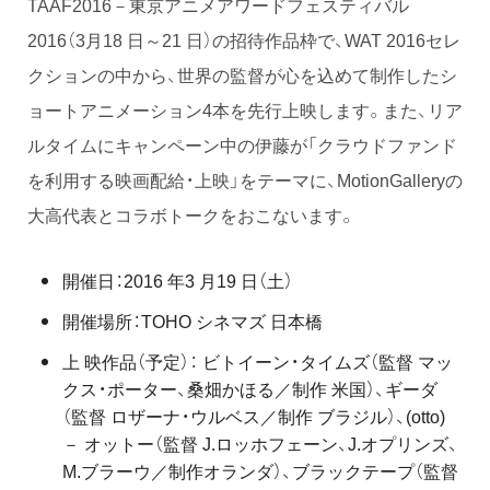
TAAF2016－東京アニメアワードフェスティバル
2016（3月18 日～21 日）の招待作品枠で、WAT 2016セレ
クションの中から、世界の監督が心を込めて制作したシ
ョートアニメーション4本を先行上映します。また、リア
ルタイムにキャンペーン中の伊藤が「クラウドファンド
を利用する映画配給・上映」をテーマに、MotionGalleryの
大高代表とコラボトークをおこないます。
開催日：2016 年3 月19 日（土）
開催場所：TOHO シネマズ 日本橋
上 映作品（予定）： ビトイーン・タイムズ（監督 マッ
クス・ポーター、桑畑かほる／制作 米国）、ギーダ
（監督 ロザーナ・ウルベス／制作 ブラジル）、(otto)
－ オットー（監督 J.ロッホフェーン、J.オプリンズ、
M.ブラーウ／制作オランダ）、ブラックテープ（監督