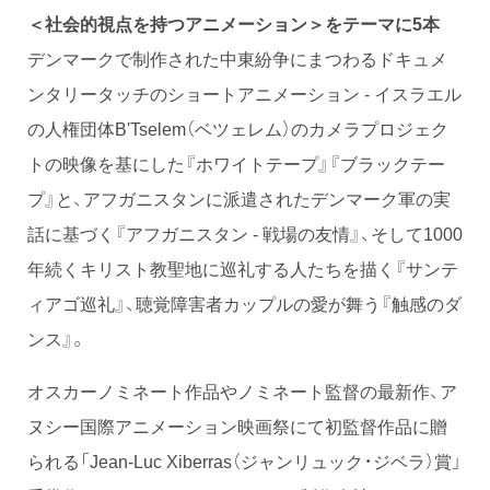
＜社会的視点を持つアニメーション＞をテーマに5本
デンマークで制作された中東紛争にまつわるドキュメ
ンタリータッチのショートアニメーション - イスラエル
の人権団体B'Tselem（ベツェレム）のカメラプロジェク
トの映像を基にした『ホワイトテープ』『ブラックテー
プ』と、アフガニスタンに派遣されたデンマーク軍の実
話に基づく『アフガニスタン - 戦場の友情』、そして1000
年続くキリスト教聖地に巡礼する人たちを描く『サンテ
ィアゴ巡礼』、聴覚障害者カップルの愛が舞う『触感のダ
ンス』。
オスカーノミネート作品やノミネート監督の最新作、ア
ヌシー国際アニメーション映画祭にて初監督作品に贈
られる「Jean-Luc Xiberras（ジャンリュック・ジベラ）賞」