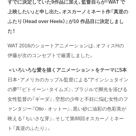
すでに決定していた9作品に加え、監督自らが「WAT で
上映したい」と申し出た、オスカーノミネート作『真逆の
ふたり（Head over Heels）』が10 作品目に決定しまし
た！
WAT 2016のショートアニメーションは、オフィスHの
伊藤が次のコンセプトで厳選しました。
＜いろいろな愛を描くアニメーション＞をテーマに5本
日本・アメリカのカップル監督による“アインシュタイン
の夢”『ビトイーン・タイムズ』、ブラジルで脚光を浴びる
女性監督の『ギーダ』、空想の少年と不妊に悩む女性のフ
ァンタジー『Otto - オットー』、黒い砂に油彩の色彩美が
映える『ちいさな芽』、そして第88回オスカーノミネー
ト『真逆のふたり』。