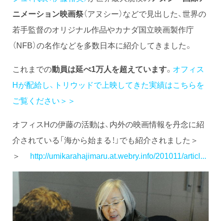
ニメーション映画祭
（アヌシー）などで見出した、世界の
若手監督のオリジナル作品やカナダ国立映画製作庁
（NFB）の名作などを多数日本に紹介してきました。
これまでの
動員は延べ1万人を超えています
。
オフィス
Hが配給し、トリウッドで上映してきた実績はこちらを
ご覧ください＞＞
オフィスHの伊藤の活動は、内外の映画情報を丹念に紹
介されている「海から始まる！」でも紹介されました＞
＞
http://umikarahajimaru.at.webry.info/201011/articl...