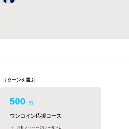
リターンを選ぶ
500
円
ワンコイン応援コース
お礼メッセージ(メール)×1