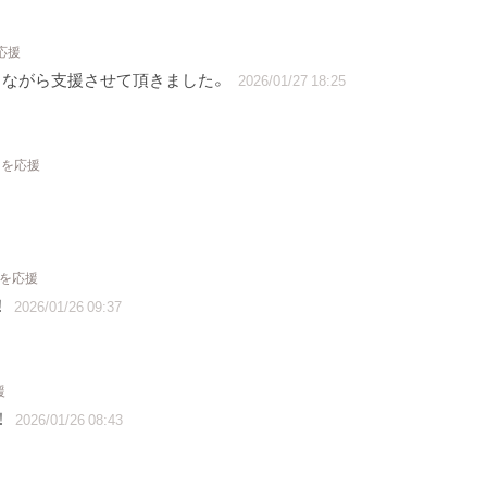
応援
、微力ながら支援させて頂きました。
2026/01/27 18:25
トを応援
トを応援
！
2026/01/26 09:37
援
！
2026/01/26 08:43