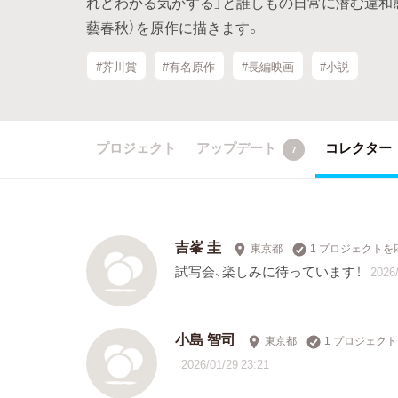
れどわかる気がする」と誰しもの日常に潜む違和
藝春秋）を原作に描きます。
#芥川賞
#有名原作
#長編映画
#小説
プロジェクト
アップデート
コレクター
7
吉峯 圭
東京都
1 プロジェクトを
試写会、楽しみに待っています！
2026/
小島 智司
東京都
1 プロジェク
2026/01/29 23:21