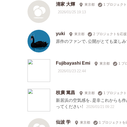
清家 大輝
東京都
1 プロジェク
2026/01/25 19:13
yuki
東京都
2 プロジェクトを応援
原作のファンで、公開がとても楽しみ
Fujibayashi Emi
東京都
1 
2026/01/23 22:44
枝廣 篤昌
東京都
1 プロジェク
新居浜の空気感を、是非これからも作
ってください！
2026/01/21 09:22
仙波 学
東京都
1 プロジェクトを