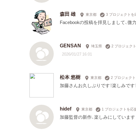
森田 雄
東京都
3 プロジェクトを
Facebookの投稿を拝見しまして
GENSAN
埼玉県
2 プロジェク
2026/01/27 16:01
松本 悠樹
東京都
2 プロジェク
加藤さんお久しぶりです！楽しみです
hidef
東京都
1 プロジェクトを応
加藤監督の新作、楽しみにしています