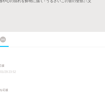
感や心の揺れを鮮明に描く『うるさいこの音の全部』（文
181
応援
01/29 23:52
トを応援