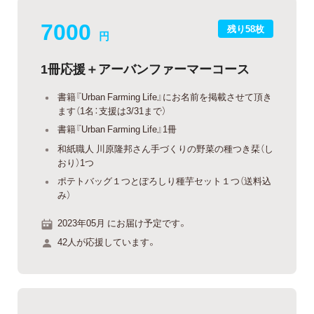
7000
残り58枚
円
1冊応援＋アーバンファーマーコース
書籍『Urban Farming Life』にお名前を掲載させて頂き
ます（1名：支援は3/31まで）
書籍『Urban Farming Life』1冊
和紙職人 川原隆邦さん手づくりの野菜の種つき栞（し
おり）1つ
ポテトバッグ１つとぽろしり種芋セット１つ（送料込
み）
2023年05月 にお届け予定です。
42人が応援しています。