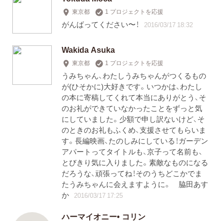
東京都
1 プロジェクトを応援
がんばってください〜！
2016/03/17 18:32
Wakida Asuka
東京都
1 プロジェクトを応援
うみちゃん、わたしうみちゃんがつくるもの
が(ひそかに)大好きです。いつかは、わたし
の本に寄稿してくれて本当にありがとう、そ
のお礼ができていなかったことをずっと気
にしていました。少額で申し訳ないけど、そ
のときのお礼もふくめ、支援させてもらいま
す。長編映画、たのしみにしている！ガーデン
アパートってタイトルも、京子って名前も、
とびきり気に入りました。素敵なものになる
だろうな、頑張ってね！そのうちどこかでま
たうみちゃんに会えますように。 脇田あす
か
2016/03/17 17:25
ハーマイオニー• コリン