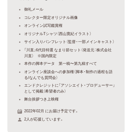
御礼メール
コレクター限定オリジナル画像
オンライン試写鑑賞権
オリジナルTシャツ（西山寛紀イラスト）
サイン入りパンフレット（監督・一部メインキャスト）
「川直」6代目特選 なまり節セット（発送元：株式会社
川直） ※国内限定
本作の脚本データ 第一稿〜第九稿すべて
オンライン座談会への参加権（脚本・制作の過程を語
る/なんでも質問会）
エンドクレジットに「アソシエイト・プロデューサー」
として掲載（希望者のみ）
舞台挨拶つき上映権
2022年02月 にお届け予定です。
2人が応援しています。