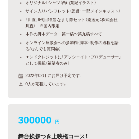
オリジナルTシャツ（西山寛紀イラスト）
サイン入りパンフレット（監督・一部メインキャスト）
「川直」6代目特選 なまり節セット（発送元：株式会社
川直） ※国内限定
本作の脚本データ 第一稿〜第九稿すべて
オンライン座談会への参加権（脚本・制作の過程を語
る/なんでも質問会）
エンドクレジットに「アソシエイト・プロデューサー」
として掲載（希望者のみ）
2022年02月 にお届け予定です。
0人が応援しています。
300000
円
舞台挨拶つき上映権コース！